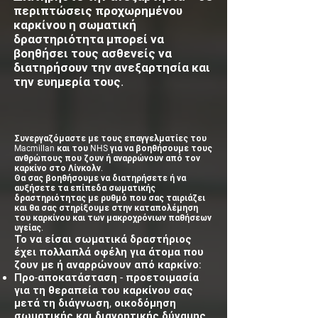
περιπτώσεις προχωρημένου
καρκίνου η σωματική
δραστηριότητα μπορεί να
βοηθήσει τους ασθενείς να
διατηρήσουν την ανεξαρτησία και
την ευημερία τους.
Συνεργαζόμαστε με τους επαγγελματίες του
Macmillan και του NHS για να βοηθήσουμε τους
ανθρώπους που ζουν ή αναρρώνουν από τον
καρκίνο στο Λίνκολν.
Θα σας βοηθήσουμε να διατηρήσετε ή να
αυξήσετε τα επίπεδα σωματικής
δραστηριότητας με ρυθμό που σας ταιριάζει
και θα σας στηρίξουμε στην καταπολέμηση
του καρκίνου και των μακροχρόνιων παθήσεων
υγείας.
Το να είσαι σωματικά δραστήριος
έχει πολλαπλά οφέλη για άτομα που
ζουν με ή αναρρώνουν από καρκίνο:
Προ-αποκατάσταση - προετοιμασία
για τη θεραπεία του καρκίνου σας
μετά τη διάγνωση, οικοδόμηση
σωματικής και διανοητικής δύναμης