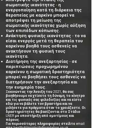
σωματικής ικανότητας - η
ενεργοποίηση κατά τη διάρκεια της
θεραπείας με καρκίνο μπορεί να
αποτρέψει τη μείωση της
σωματικής ικανότητας χωρίς αύξηση
των επιπέδων κόπωσης.
Ανάκτηση φυσικής ικανότητας - το να
είσαι ενεργός μετά τη θεραπεία του
καρκίνου βοηθά τους ασθενείς να
ανακτήσουν τη φυσική τους
ικανότητα.
Διατήρηση της ανεξαρτησίας - σε
περιπτώσεις προχωρημένου
καρκίνου η σωματική δραστηριότητα
μπορεί να βοηθήσει τους ασθενείς να
διατηρήσουν την ανεξαρτησία και
την ευημερία τους.
Ξεκινώντας την Άνοιξη του 2021, θα σας
βοηθήσουμε να χτίσετε τη δύναμη, το κίνητρο
και τις φυσικές σας φιλοδοξίες και να είστε
εδώ για να βάλετε τον βραστήρα και να
μιλήσετε για πράγματα όταν το χρειάζεστε. Οι
δραστηριότητες θα βασίζονται στο Στάδιο
LNER με υποστήριξη από ομοτίμους και
πόρους.
Για περισσότερες πληροφορίες στείλτε email
στο
health@lincolncityfoundation.co.uk