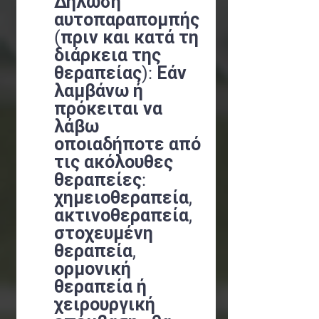
Δήλωση
αυτοπαραπομπής
(πριν και κατά τη
διάρκεια της
θεραπείας): Εάν
λαμβάνω ή
πρόκειται να
λάβω
οποιαδήποτε από
τις ακόλουθες
θεραπείες:
χημειοθεραπεία,
ακτινοθεραπεία,
στοχευμένη
θεραπεία,
ορμονική
θεραπεία ή
χειρουργική