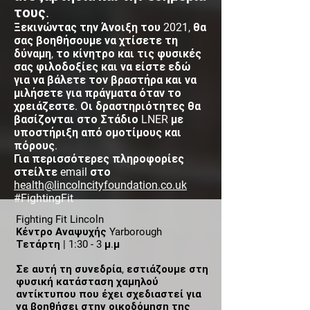
τους.
Ξεκινώντας την Άνοιξη του 2021, θα
σας βοηθήσουμε να χτίσετε τη
δύναμη, το κίνητρο και τις φυσικές
σας φιλοδοξίες και να είστε εδώ
για να βάλετε τον βραστήρα και να
μιλήσετε για πράγματα όταν το
χρειάζεστε. Οι δραστηριότητες θα
βασίζονται στο Στάδιο LNER με
υποστήριξη από ομοτίμους και
πόρους.
Για περισσότερες πληροφορίες
στείλτε email στο
health@lincolncityfoundation.co.uk
#FightingFit
Fighting Fit Lincoln
Κέντρο Αναψυχής Yarborough
Τετάρτη | 1:30 - 3 μ.μ
Σε αυτή τη συνεδρία, εστιάζουμε στη
φυσική κατάσταση χαμηλού
αντίκτυπου που έχει σχεδιαστεί για
να βοηθήσει στην οικοδόμηση της