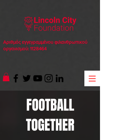
Αριθμός εγγεγραμμένου φιλανθρωπικού
οργανισμού:
1128464
FOOTBALL
TOGETHER